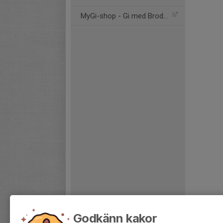
MyGi-shop - Gi med Brodyr
Godkänn kakor