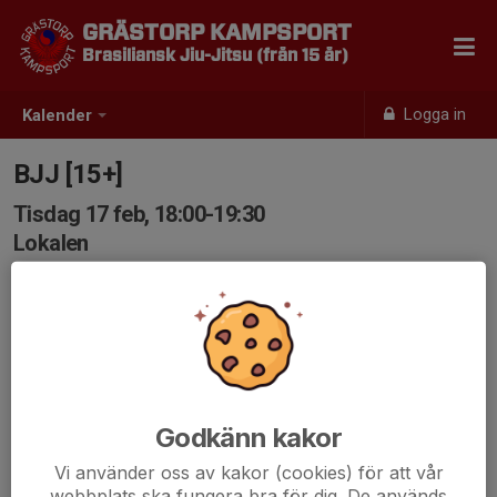
GRÄSTORP KAMPSPORT
Brasiliansk Jiu-Jitsu (från 15 år)
Logga in
Kalender
BJJ [15+]
Tisdag 17 feb, 18:00-19:30
Lokalen
Samling: 18:00
Godkänn kakor
Vi använder oss av kakor (cookies) för att vår
webbplats ska fungera bra för dig. De används