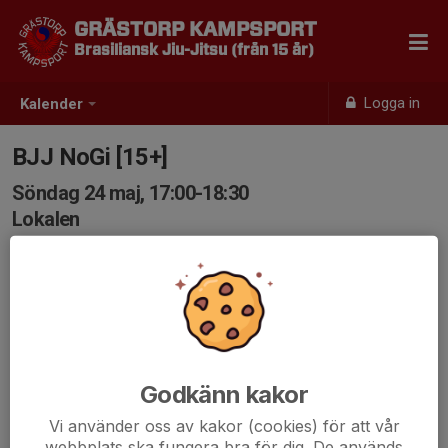
GRÄSTORP KAMPSPORT
Brasiliansk Jiu-Jitsu (från 15 år)
Logga in
Kalender
BJJ NoGi [15+]
Söndag 24 maj, 17:00-18:30
Lokalen
Samling: 17:00
Godkänn kakor
Vi använder oss av kakor (cookies) för att vår
webbplats ska fungera bra för dig. De används