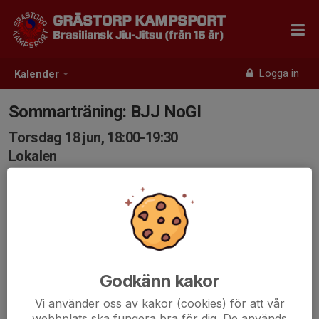
GRÄSTORP KAMPSPORT
Brasiliansk Jiu-Jitsu (från 15 år)
Logga in
Kalender
Sommarträning: BJJ NoGI
Torsdag 18 jun, 18:00-19:30
Lokalen
Samling: 18:00
Godkänn kakor
Vi använder oss av kakor (cookies) för att vår
webbplats ska fungera bra för dig. De används