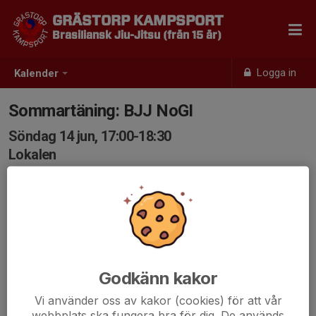
GRÄSTORP KAMPSPORT
Brasiliansk Jiu-Jitsu (från 15 år)
Logga in
Kalender
Sommartäning: BJJ NoGI
Söndag 14 jun, 17:00-18:30
Lokalen
Samling: 17:00
Godkänn kakor
Vi använder oss av kakor (cookies) för att vår
webbplats ska fungera bra för dig. De används