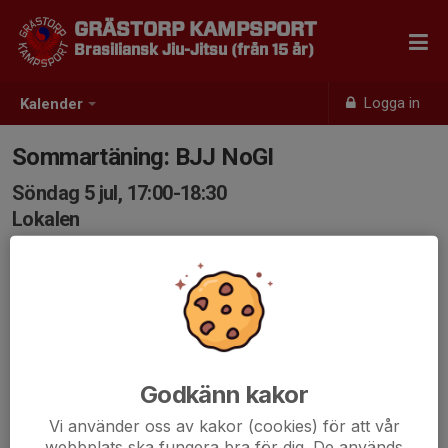
GRÄSTORP KAMPSPORT
Brasiliansk Jiu-Jitsu (från 15 år)
Logga in
Kalender
Sommartäning: BJJ NoGI
Söndag 5 jul, 17:00-18:30
Lokalen
Samling: 17:00
Godkänn kakor
Vi använder oss av kakor (cookies) för att vår
webbplats ska fungera bra för dig. De används