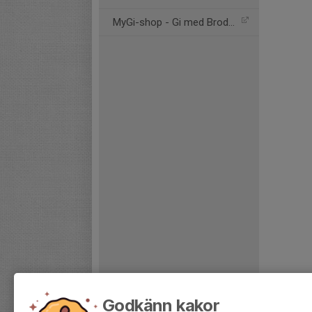
MyGi-shop - Gi med Brodyr
Godkänn kakor