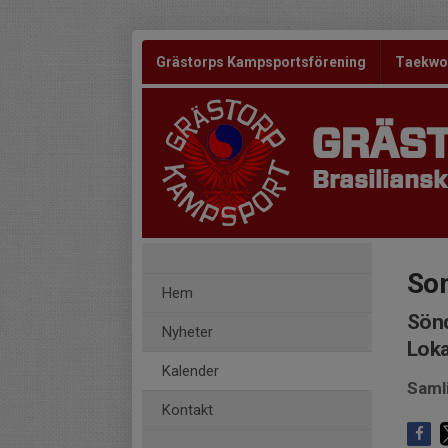
Grästorps Kampsportsförening
Taekw
GRÄS
Brasiliansk
So
Hem
Sönd
Nyheter
Loka
Kalender
Saml
Kontakt