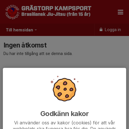
GRÄSTORP KAMPSPORT
Brasiliansk Jiu-Jitsu (från 15 år)
Logga in
Till hemsidan
Ingen åtkomst
Du har inte tillgång att se denna sida.
Godkänn kakor
Vi använder oss av kakor (cookies) för att vår
webbplats ska fungera bra för dig. De används