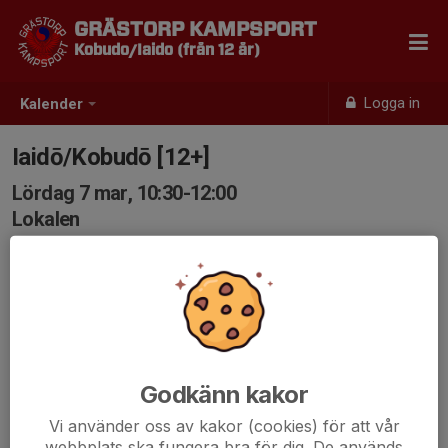
GRÄSTORP KAMPSPORT
Kobudo/Iaido (från 12 år)
Logga in
Kalender
Iaidō/Kobudō [12+]
Lördag 7 mar, 10:30-12:00
Lokalen
Samling: 10:30
Godkänn kakor
Vi använder oss av kakor (cookies) för att vår
webbplats ska fungera bra för dig. De används