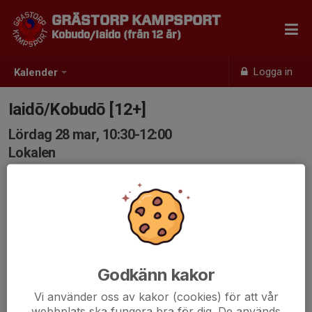
GRÄSTORP KAMPSPORT
Kobudo/Iaido (från 12 år)
Logga in
Kalender
Iaidō/Kobudō [12+]
Lördag 28 mar, 10:30-12:00
Lokalen
Samling: 10:30
Godkänn kakor
Vi använder oss av kakor (cookies) för att vår
webbplats ska fungera bra för dig. De används