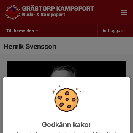
GRÄSTORP KAMPSPORT
Budo- & Kampsport
Logga in
Till hemsidan
Henrik Svensson
Godkänn kakor