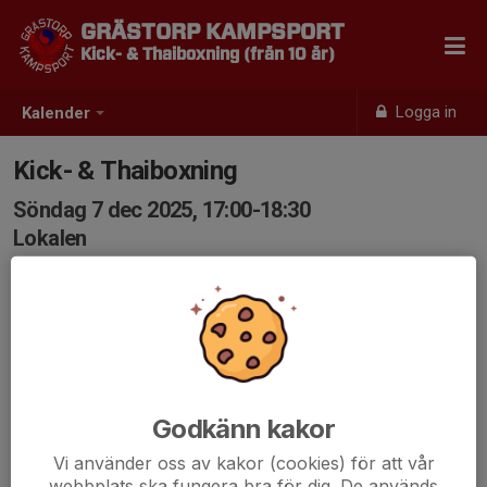
GRÄSTORP KAMPSPORT
Kick- & Thaiboxning (från 10 år)
Logga in
Kalender
Kick- & Thaiboxning
Söndag 7 dec 2025, 17:00-18:30
Lokalen
Samling: 17:00
Godkänn kakor
Vi använder oss av kakor (cookies) för att vår
webbplats ska fungera bra för dig. De används