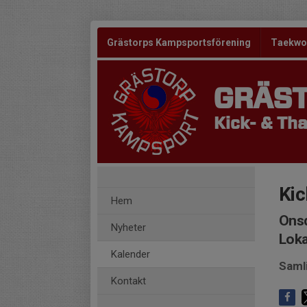
Grästorps Kampsportsförening
Taekw
GRÄS
Kick- & Tha
Kic
Hem
Onsd
Nyheter
Loka
Kalender
Saml
Kontakt