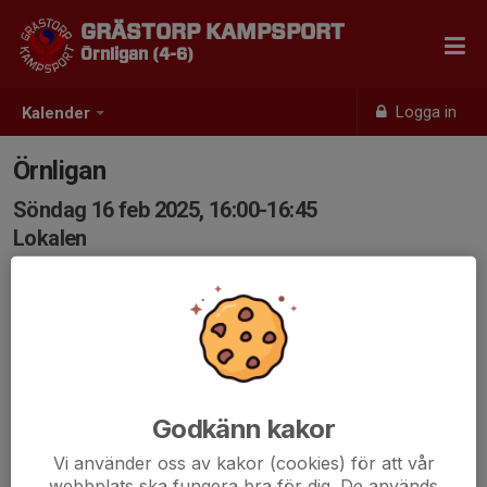
GRÄSTORP KAMPSPORT
Örnligan (4-6)
Logga in
Kalender
Örnligan
Söndag 16 feb 2025, 16:00-16:45
Lokalen
Samling: 16:00
Godkänn kakor
Vi använder oss av kakor (cookies) för att vår
webbplats ska fungera bra för dig. De används