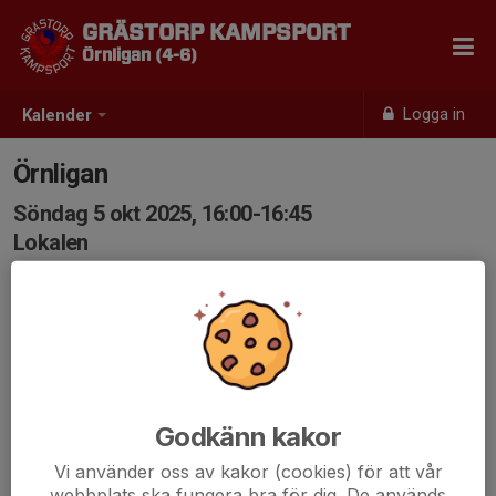
GRÄSTORP KAMPSPORT
Örnligan (4-6)
Logga in
Kalender
Örnligan
Söndag 5 okt 2025, 16:00-16:45
Lokalen
Samling: 16:00
Godkänn kakor
Vi använder oss av kakor (cookies) för att vår
webbplats ska fungera bra för dig. De används