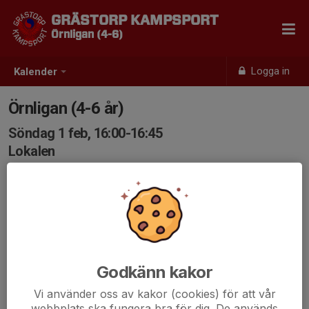
GRÄSTORP KAMPSPORT
Örnligan (4-6)
Logga in
Kalender
Örnligan (4-6 år)
Söndag 1 feb, 16:00-16:45
Lokalen
Samling: 16:00
Godkänn kakor
Vi använder oss av kakor (cookies) för att vår
webbplats ska fungera bra för dig. De används