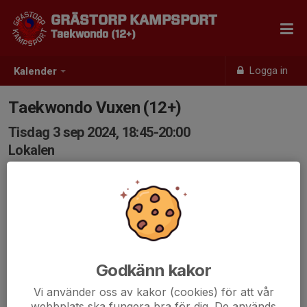
GRÄSTORP KAMPSPORT
Taekwondo (12+)
Logga in
Kalender
Taekwondo Vuxen (12+)
Tisdag 3 sep 2024, 18:45-20:00
Lokalen
Samling: 18:45
Godkänn kakor
Vi använder oss av kakor (cookies) för att vår
webbplats ska fungera bra för dig. De används