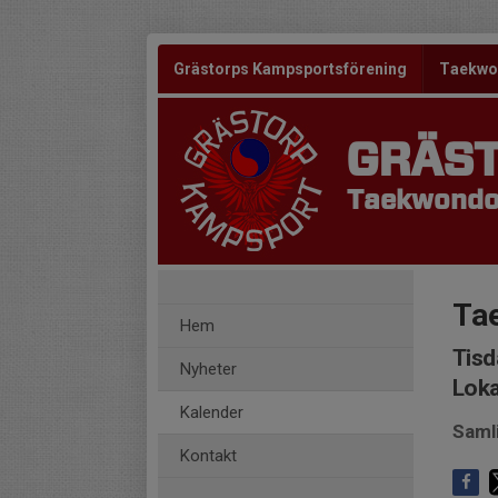
Grästorps Kampsportsförening
Taekw
GRÄS
Taekwondo 
Ta
Hem
Tisd
Nyheter
Loka
Kalender
Saml
Kontakt