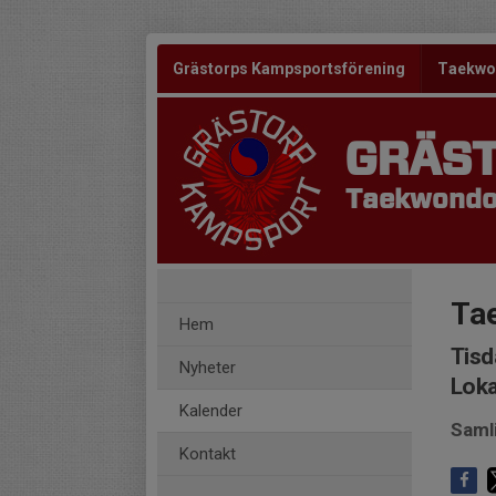
Grästorps Kampsportsförening
Taekw
GRÄS
Taekwondo 
Ta
Hem
Tisd
Nyheter
Loka
Kalender
Saml
Kontakt