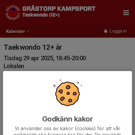
GRÄSTORP KAMPSPORT
Taekwondo (12+)
Logga in
Kalender
Taekwondo 12+ år
Tisdag 29 apr 2025, 18:45-20:00
Lokalen
Samling: 18:45
Godkänn kakor
Vi använder oss av kakor (cookies) för att vår
webbplats ska fungera bra för dig. De används