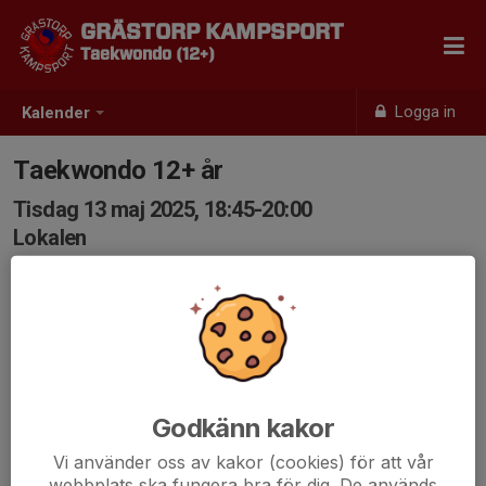
GRÄSTORP KAMPSPORT
Taekwondo (12+)
Logga in
Kalender
Taekwondo 12+ år
Tisdag 13 maj 2025, 18:45-20:00
Lokalen
Samling: 18:45
Godkänn kakor
Vi använder oss av kakor (cookies) för att vår
webbplats ska fungera bra för dig. De används