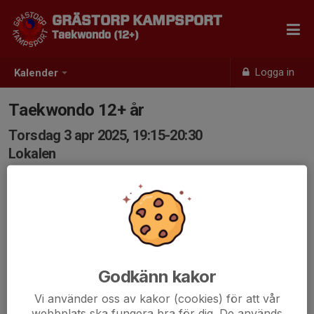
GRÄSTORP KAMPSPORT
Taekwondo (12+)
Logga in
Kalender
Taekwondo 12+ år
Torsdag 3 apr 2025, 19:15-20:30
Lokalen
Samling: 19:15
Godkänn kakor
Vi använder oss av kakor (cookies) för att vår
webbplats ska fungera bra för dig. De används