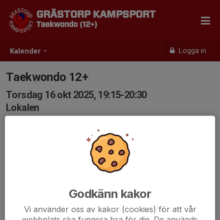
GRÄSTORP KAMPSPORT
Taekwondo (12+)
Logga in
Kalender
Taekwondo 12+
Torsdag 16 okt 2025, 19:15-20:30
Lokalen
Samling: 19:15
Godkänn kakor
Vi använder oss av kakor (cookies) för att vår
webbplats ska fungera bra för dig. De används