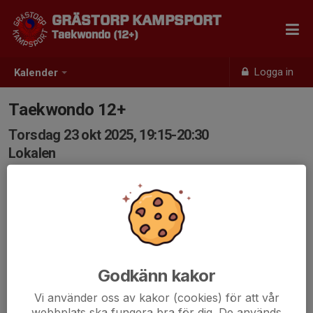
GRÄSTORP KAMPSPORT
Taekwondo (12+)
Logga in
Kalender
Taekwondo 12+
Torsdag 23 okt 2025, 19:15-20:30
Lokalen
Samling: 19:15
Godkänn kakor
Vi använder oss av kakor (cookies) för att vår
webbplats ska fungera bra för dig. De används