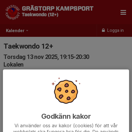
GRÄSTORP KAMPSPORT
Taekwondo (12+)
Logga in
Kalender
Taekwondo 12+
Torsdag 13 nov 2025, 19:15-20:30
Lokalen
Samling: 19:15
Godkänn kakor
Vi använder oss av kakor (cookies) för att vår
webbplats ska fungera bra för dig. De används