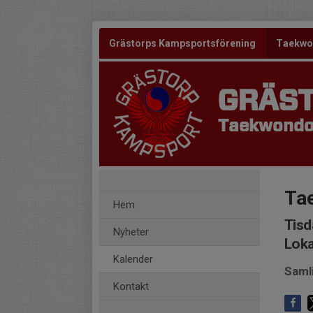
Grästorps Kampsportsförening
Taekw
GRÄS
Taekwondo 
Ta
Hem
Tisd
Nyheter
Loka
Kalender
Saml
Kontakt