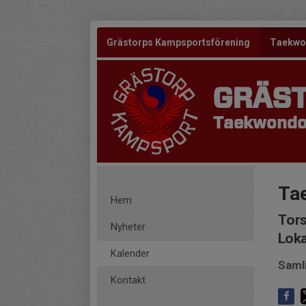
Grästorps Kampsportsförening
Taekw
GRÄS
Taekwondo 
Ta
Hem
Tors
Nyheter
Loka
Kalender
Saml
Kontakt