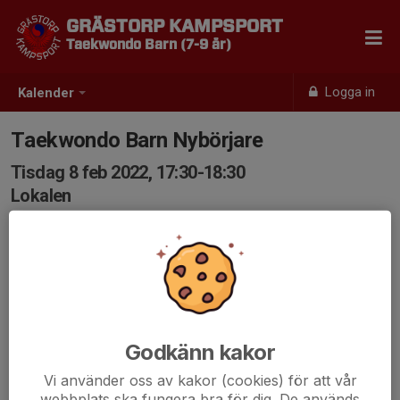
GRÄSTORP KAMPSPORT
Taekwondo Barn (7-9 år)
Logga in
Kalender
Taekwondo Barn Nybörjare
Tisdag 8 feb 2022, 17:30-18:30
Lokalen
Samling: 17:30
Godkänn kakor
Vi använder oss av kakor (cookies) för att vår
webbplats ska fungera bra för dig. De används