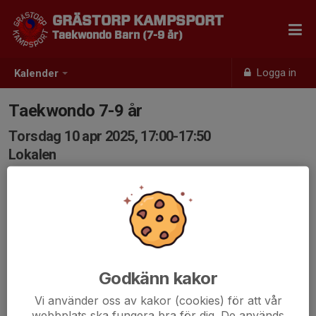
GRÄSTORP KAMPSPORT
Taekwondo Barn (7-9 år)
Logga in
Kalender
Taekwondo 7-9 år
Torsdag 10 apr 2025, 17:00-17:50
Lokalen
Samling: 17:00
Godkänn kakor
Vi använder oss av kakor (cookies) för att vår
webbplats ska fungera bra för dig. De används