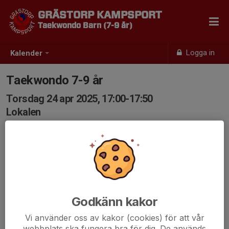
GRÄSTORP KAMPSPORT
Taekwondo Barn (7-9 år)
Logga in
Kalender
Taekwondo 7-9 år
Torsdag 24 apr 2025, 17:00-17:50
Lokalen
Samling: 17:00
Godkänn kakor
Vi använder oss av kakor (cookies) för att vår
webbplats ska fungera bra för dig. De används