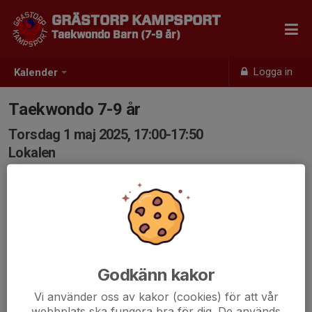
GRÄSTORP KAMPSPORT
Taekwondo Barn (7-9 år)
Logga in
Kalender
Taekwondo 7-9 år
Torsdag 1 maj 2025, 17:00-17:50
Lokalen
Samling: 17:00
Godkänn kakor
Vi använder oss av kakor (cookies) för att vår
webbplats ska fungera bra för dig. De används