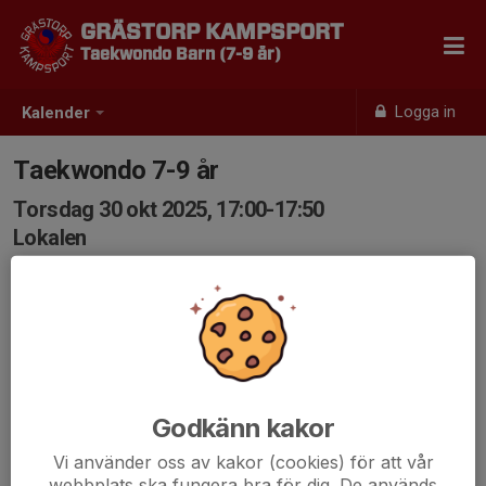
GRÄSTORP KAMPSPORT
Taekwondo Barn (7-9 år)
Logga in
Kalender
Taekwondo 7-9 år
Torsdag 30 okt 2025, 17:00-17:50
Lokalen
Samling: 17:00
Godkänn kakor
Vi använder oss av kakor (cookies) för att vår
webbplats ska fungera bra för dig. De används