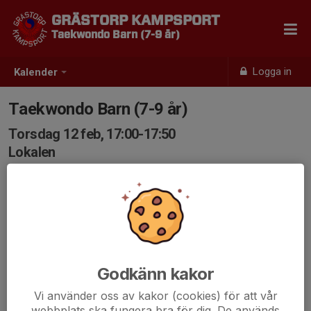
GRÄSTORP KAMPSPORT
Taekwondo Barn (7-9 år)
Logga in
Kalender
Taekwondo Barn (7-9 år)
Torsdag 12 feb, 17:00-17:50
Lokalen
Samling: 17:00
Godkänn kakor
Vi använder oss av kakor (cookies) för att vår
webbplats ska fungera bra för dig. De används