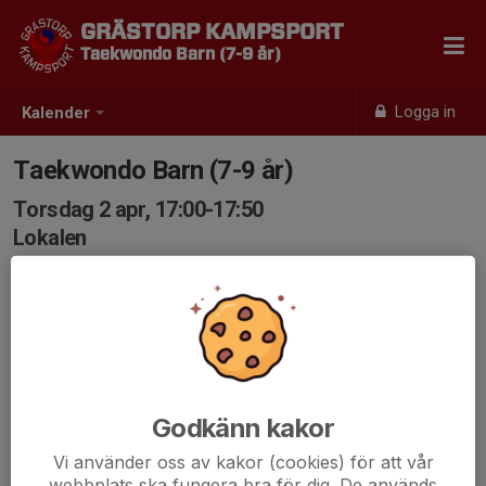
GRÄSTORP KAMPSPORT
Taekwondo Barn (7-9 år)
Logga in
Kalender
Taekwondo Barn (7-9 år)
Torsdag 2 apr, 17:00-17:50
Lokalen
Samling: 17:00
Godkänn kakor
Vi använder oss av kakor (cookies) för att vår
webbplats ska fungera bra för dig. De används