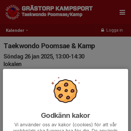
GRÄSTORP KAMPSPORT
Taekwondo Poomsae/Kamp
Logga in
Kalender
Taekwondo Poomsae & Kamp
Söndag 26 jan 2025, 13:00-14:30
lokalen
Samling: 13:00
Godkänn kakor
Vi använder oss av kakor (cookies) för att vår
webbplats ska fungera bra för dig. De används