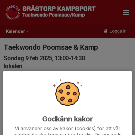
GRÄSTORP KAMPSPORT
Taekwondo Poomsae/Kamp
Logga in
Kalender
Taekwondo Poomsae & Kamp
Söndag 9 feb 2025, 13:00-14:30
lokalen
Samling: 13:00
Godkänn kakor
Vi använder oss av kakor (cookies) för att vår
webbplats ska fungera bra för dig. De används