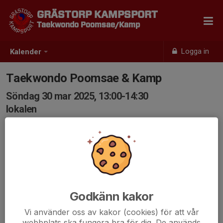
GRÄSTORP KAMPSPORT
Taekwondo Poomsae/Kamp
Logga in
Kalender
Taekwondo Poomsae & Kamp
Söndag 30 mar 2025, 13:00-14:30
lokalen
Samling: 13:00
Godkänn kakor
Vi använder oss av kakor (cookies) för att vår
webbplats ska fungera bra för dig. De används