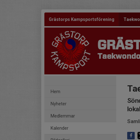
Grästorps Kampsportsförening
Taekw
GRÄS
Taekwond
Ta
Hem
Sönd
Nyheter
loka
Medlemmar
Saml
Kalender