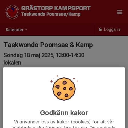
GRÄSTORP KAMPSPORT
Taekwondo Poomsae/Kamp
Logga in
Kalender
Taekwondo Poomsae & Kamp
Söndag 18 maj 2025, 13:00-14:30
lokalen
Samling: 13:00
Godkänn kakor
Vi använder oss av kakor (cookies) för att vår
webbplats ska fungera bra för dig. De används