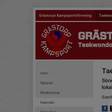
Grästorps Kampsportsförening
Taekw
GRÄS
Taekwond
Ta
Hem
Sönd
Nyheter
loka
Medlemmar
Saml
Kalender