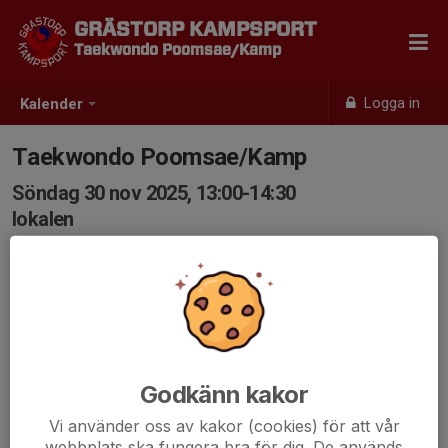
GRÄSTORP KAMPSPORT
Taekwondo Poomsae/Kamp
Logga in
Kalender
Taekwondo Poomsae/Kamp
Söndag 30 nov 2025, 13:00-14:30
lokalen
Samling: 13:00
Godkänn kakor
Vi använder oss av kakor (cookies) för att vår
webbplats ska fungera bra för dig. De används