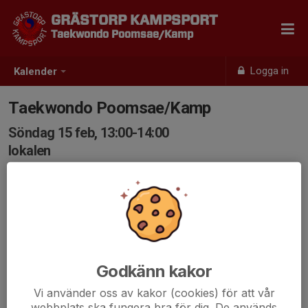
GRÄSTORP KAMPSPORT
Taekwondo Poomsae/Kamp
Logga in
Kalender
Taekwondo Poomsae/Kamp
Söndag 15 feb, 13:00-14:00
lokalen
Samling: 13:00
Godkänn kakor
Vi använder oss av kakor (cookies) för att vår
webbplats ska fungera bra för dig. De används