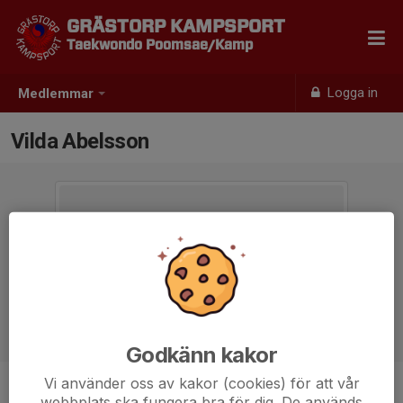
GRÄSTORP KAMPSPORT
Taekwondo Poomsae/Kamp
Logga in
Medlemmar
Vilda Abelsson
Godkänn kakor
Vi använder oss av kakor (cookies) för att vår
Ålder
19 år
webbplats ska fungera bra för dig. De används