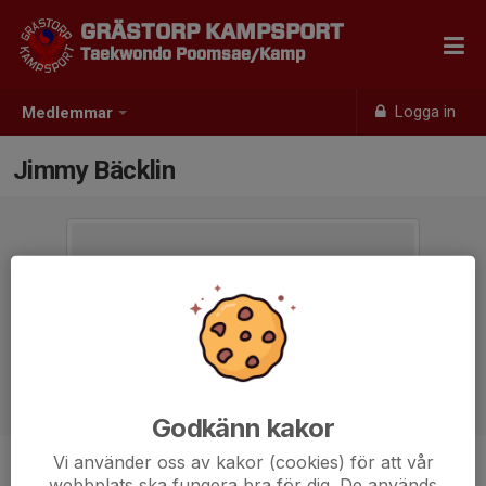
GRÄSTORP KAMPSPORT
Taekwondo Poomsae/Kamp
Logga in
Medlemmar
Jimmy Bäcklin
Godkänn kakor
Vi använder oss av kakor (cookies) för att vår
Ålder
48 år
webbplats ska fungera bra för dig. De används