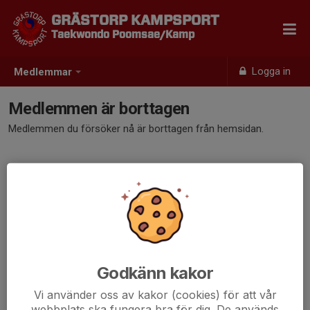
GRÄSTORP KAMPSPORT
Taekwondo Poomsae/Kamp
Logga in
Medlemmar
Medlemmen är borttagen
Medlemmen du försöker nå är borttagen från hemsidan.
Godkänn kakor
Vi använder oss av kakor (cookies) för att vår
webbplats ska fungera bra för dig. De används