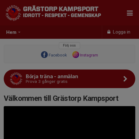
GRÄSTORP KAMPSPORT
IDROTT - RESPEKT - GEMENSKAP
Logga in
Hem
Följ oss
Facebook
Instagram
Börja träna - anmälan
Prova 3 gånger gratis
Välkommen till Grästorp Kampsport