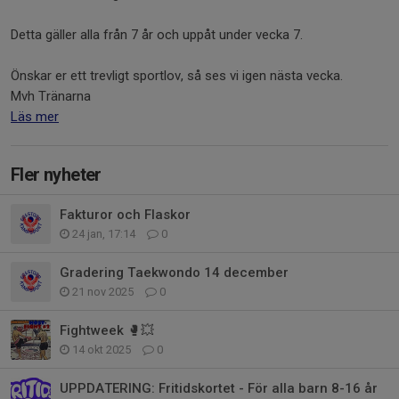
Detta gäller alla från 7 år och uppåt under vecka 7.
Önskar er ett trevligt sportlov, så ses vi igen nästa vecka.
Mvh Tränarna
Läs mer
Fler nyheter
Fakturor och Flaskor
24 jan, 17:14
0
Gradering Taekwondo 14 december
21 nov 2025
0
Fightweek 🥊💥
14 okt 2025
0
UPPDATERING: Fritidskortet - För alla barn 8-16 år