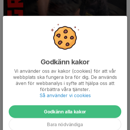
Godkänn kakor
Vi använder oss av kakor (cookies) för att vår
webbplats ska fungera bra för dig. De används
Nu på lördag 25/4 är det dags för årets Vårfight i Kickboxning!
även för webbanalys i syfte att hjälpa oss att
24 fighters från 9 olika klubbar kommer till Grästorp och gör upp.
förbättra våra tjänster.
Från hemmaklubben tävlar Yehor Barannyk mot Marko
Så använder vi cookies
Kustrimovic, från Ironman...
Läs mer
Godkänn alla kakor
Bara nödvändiga
Välkommen på årsmöte