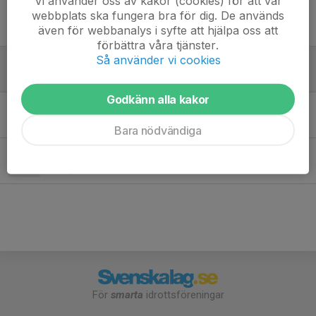
Vi använder oss av kakor (cookies) för att vår
webbplats ska fungera bra för dig. De används
Tidigare nyheter
även för webbanalys i syfte att hjälpa oss att
förbättra våra tjänster.
Så använder vi cookies
BJJ 4/12 Inställt
4 dec 2025
0
Godkänn alla kakor
Träning inställd idag 14/9
14 sep 2025
0
Bara nödvändiga
Extraträning imorgon 6/4 ordinarie BJJ inställd
5 apr 2025
0
För
smarta
idrottsföreningar