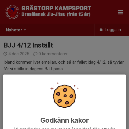
GRÄSTORP KAMPSPORT
Brasiliansk Jiu-Jitsu (från 15 år)
Logga in
Nyheter
BJJ 4/12 Inställt
4 dec 2025
0 kommentarer
Ibland kommer livet emellan, och så är fallet idag 4/12, så tyvärr
får vi ställa in dagens BJJ-pass.
Dela nyhet
Kommentarer
Godkänn kakor