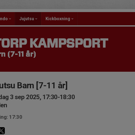
ondo
Jujutsu
Kickboxning
TORP KAMPSPORT
n (7-11 år)
utsu Barn [7-11 år]
ag 3 sep 2025, 17:30-18:30
len
ing: 17:30