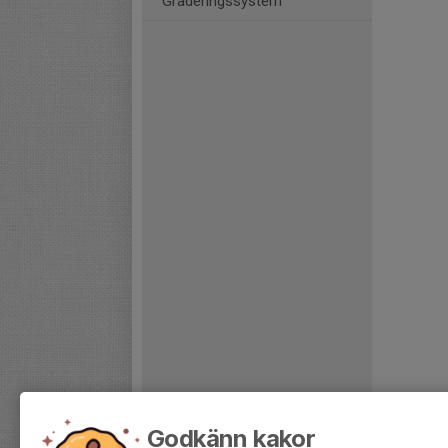
Graderingssystem
Godkänn kakor