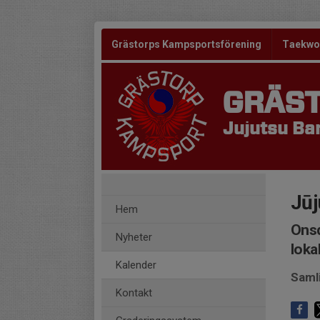
Grästorps Kampsportsförening
Taekw
GRÄS
Jujutsu Bar
Jūj
Hem
Onsd
Nyheter
loka
Kalender
Saml
Kontakt