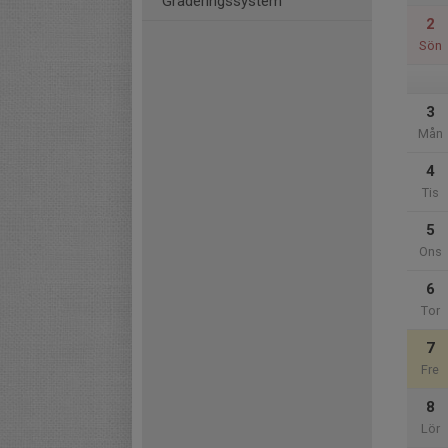
Graderingssystem
2
Sön
3
Mån
4
Tis
5
Ons
6
Tor
7
Fre
8
Lör