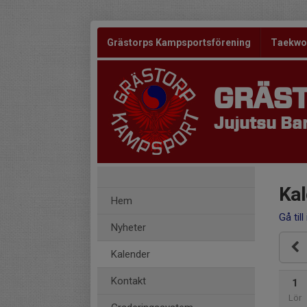
Grästorps Kampsportsförening
Taekw
GRÄS
Jujutsu Bar
Kal
Hem
Gå till
Nyheter
Kalender
Kontakt
1
Lör