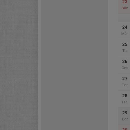
23
Sön
24
Mån
25
Tis
26
Ons
27
Tor
28
Fre
29
Lör