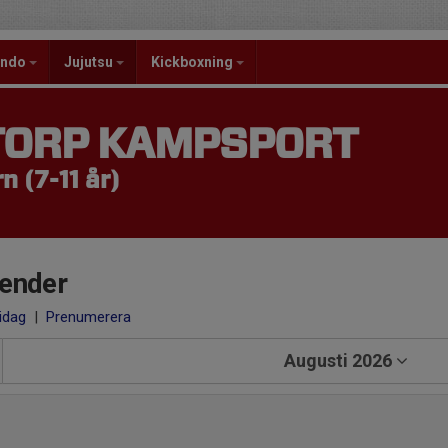
ondo
Jujutsu
Kickboxning
TORP KAMPSPORT
n (7-11 år)
ender
 idag
|
Prenumerera
Augusti 2026