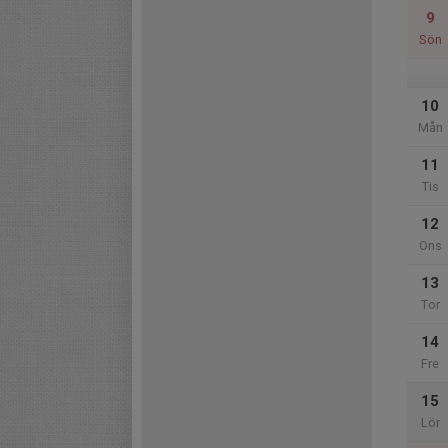
9
Sön
10
Mån
11
Tis
12
Ons
13
Tor
14
Fre
15
Lör