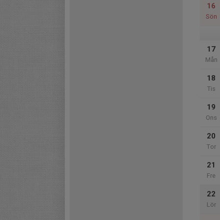
16
Sön
17
Mån
18
Tis
19
Ons
20
Tor
21
Fre
22
Lör