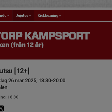
ondo
Jujutsu
Kickboxning
TORP KAMPSPORT
en (från 12 år)
utsu [12+]
ag 26 mar 2025, 18:30-20:00
len
ing: 18:30