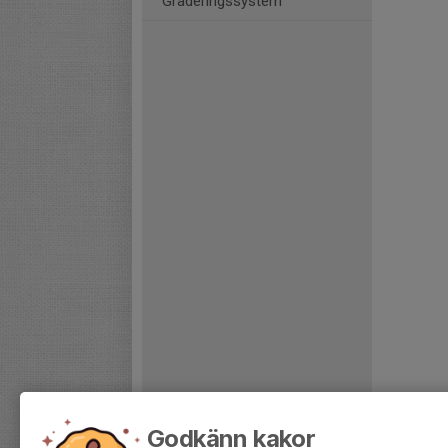
Graderingssystem
Godkänn kakor