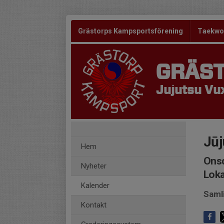
Grästorps Kampsportsförening
Taekw
GRÄS
Jujutsu Vux
Jūj
Hem
Onsd
Nyheter
Loka
Kalender
Saml
Kontakt